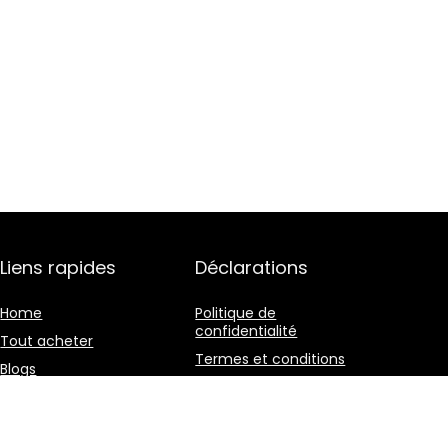
Liens rapides
Déclarations
Home
Politique de
confidentialité
Tout acheter
Termes et conditions
Blogs
Divulgation des
Nos boutiques en ligne
affiliations
Publicité