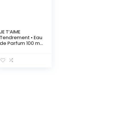
JE T’AIME
Tendrement • Eau
de Parfum 100 ml
• Vaporisateur •
Parfum Femme •
EVAFLORPARIS