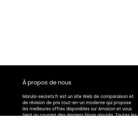
À propos de nous
Marula-secrets.fr est un site Web de comparaison et
de révision de prix tout-en-un moderne qui propose
les meilleures offres disponibles sur Amazon et vous
tient au courant des derniers blogs ajoutés. Toutes les
images sont la propriété de leurs propriétaires
respectifs. Tout le contenu cité est dérivé de leurs
sources respectives.