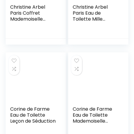
Christine Arbel
Christine Arbel
Paris Coffret
Paris Eau de
Mademoiselle
Toilette Mille
Arbel à New-York
Merveilles Parfum
Eau de Toilette
Vaporisateur pour
Femme avec 1
Femme, 75 ml
Vaporisateur de
Fabriqué en France
Sac Parfum
fabriqué en France
Corine de Farme
Corine de Farme
Eau de Toilette
Eau de Toilette
Leçon de Séduction
Mademoiselle
Inessance