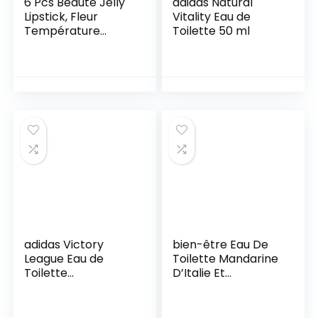
6 Pcs Beauté Jelly
adidas Natural
Lipstick, Fleur
Vitality Eau de
Température
Toilette 50 ml
Changement de
couleur rouge à
lèvres, hydratant
longue durée
imperméable
Baume à
lèvres(Rose)
adidas Victory
bien-être Eau De
League Eau de
Toilette Mandarine
Toilette
D’Italie Et
Vaporisateur, 100
Bergamote De
ml
Calabre 75 Ml
D3550100