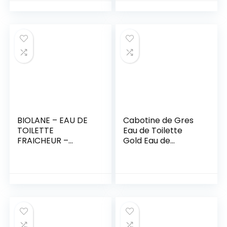
BIOLANE – EAU DE
Cabotine de Gres
TOILETTE
Eau de Toilette
FRAICHEUR –
Gold Eau de
Parfume Bébé
Toilette 100 ml
après la Toilette –
Odeur Délicate et
Fraiche pour Fille et
Garçon – Spray de
200 ml – Fabriqué
en France