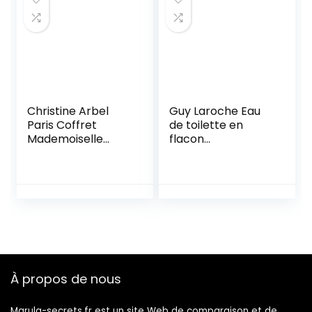
Christine Arbel
Guy Laroche Eau
Paris Coffret
de toilette en
Mademoiselle
flacon
Arbel à New-York
vaporisateur pour
Eau de Toilette
femme 100 ml
Femme avec 1
Parfum
Vaporisateur de
Distributeur agréé
Sac Parfum
sous licence
fabriqué en France
officielle.
À propos de nous
Marula-secrets.fr est un site Web de comparaison et de