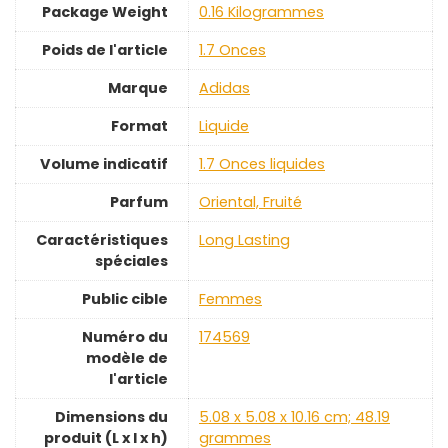
Package Weight
‎0.16 Kilogrammes
Poids de l'article
‎1.7 Onces
Marque
‎Adidas
Format
‎Liquide
Volume indicatif
‎1.7 Onces liquides
Parfum
‎Oriental, Fruité
Caractéristiques
‎Long Lasting
spéciales
Public cible
‎Femmes
Numéro du
‎174569
modèle de
l'article
Dimensions du
‎5.08 x 5.08 x 10.16 cm; 48.19
produit (L x l x h)
grammes