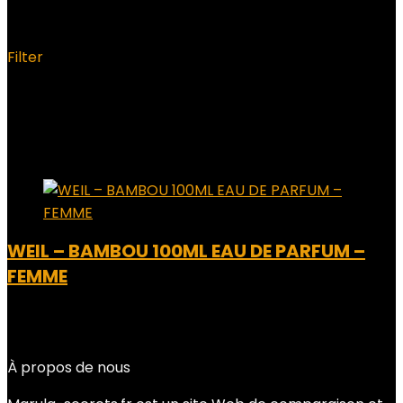
‎18.4 x 7.6 x 4.6 centimètres
Filter
Showing the single result
Added to wishlist
Removed from wishlist
0
Add to compare
WEIL – BAMBOU 100ML EAU DE PARFUM –
FEMME
Added to wishlist
Removed from wishlist
0
Add to compare
À propos de nous