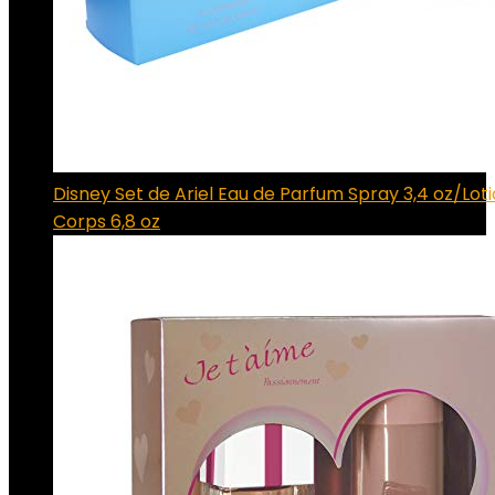
Disney Set de Ariel Eau de Parfum Spray 3,4 oz/Lot
Corps 6,8 oz