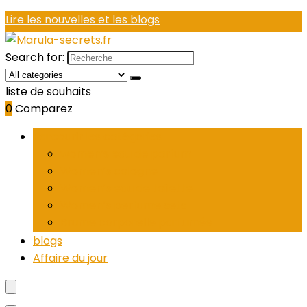
Lire les nouvelles et les blogs
Search for:
liste de souhaits
0
Comparez
Parcourir les catégories
women’s eau de parfum
Women’s cologne
Women’s eau de toilette
Women’s perfume sets
Brume corporelle parfumée
blogs
Affaire du jour