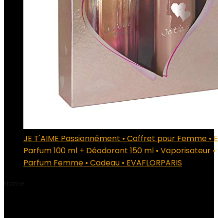
JE T'AIME Passionnément • Coffret pour Femme • 
Parfum 100 ml + Déodorant 150 ml • Vaporisateur • 
Parfum Femme • Cadeau • EVAFLORPARIS
Home
Product Dimensions du colis
‎18.4 x 7.6 x 4.6
centimètres