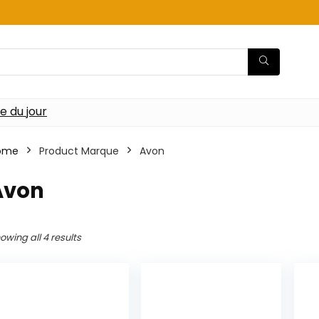
re du jour
ome
Product Marque
‎Avon
Avon
owing all 4 results