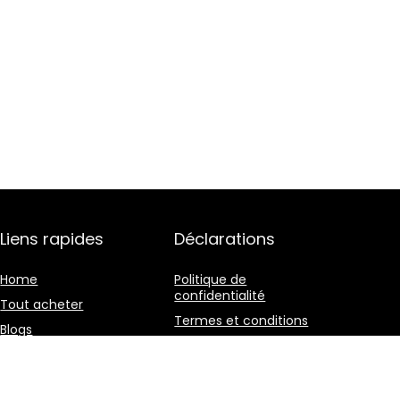
Liens rapides
Déclarations
Home
Politique de
confidentialité
Tout acheter
Termes et conditions
Blogs
Divulgation des
Nos boutiques en ligne
affiliations
Publicité