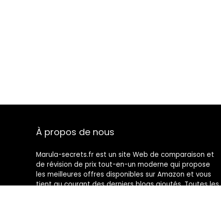
À propos de nous
Marula-secrets.fr est un site Web de comparaison et
de révision de prix tout-en-un moderne qui propose
les meilleures offres disponibles sur Amazon et vous
tient au courant des derniers blogs ajoutés. Toutes les
images sont la propriété de leurs propriétaires
respectifs. Tout le contenu cité est dérivé de leurs
sources respectives.