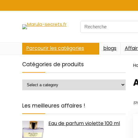
Search
for:
Parcourir les catégories
blogs
Affai
Catégories de produits
H
‎
Sh
Les meilleures affaires !
Eau de parfum violette 100 ml