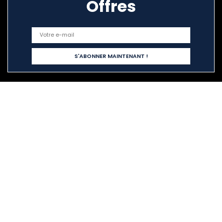
Offres
Liens rapides
Home
Tout acheter
Blogs
Nos boutiques en ligne
Publicité
Déclarations