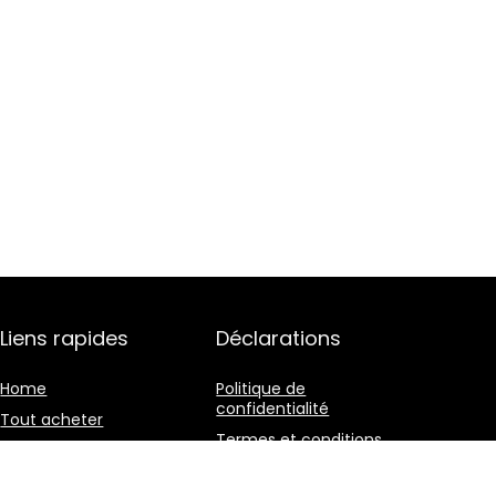
Liens rapides
Déclarations
Home
Politique de
confidentialité
Tout acheter
Termes et conditions
Blogs
Divulgation des
Nos boutiques en ligne
affiliations