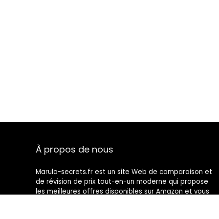
À propos de nous
Marula-secrets.fr est un site Web de comparaison et
de révision de prix tout-en-un moderne qui propose
les meilleures offres disponibles sur Amazon et vous
tient au courant des derniers blogs ajoutés. Toutes les
images sont la propriété de leurs propriétaires