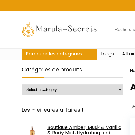
Search
for:
Parcourir les catégories
blogs
Affai
Catégories de produits
H
‎
Sh
Les meilleures affaires !
Boutique Amber, Musk & Vanilla
& Body Mist, Hydrating and