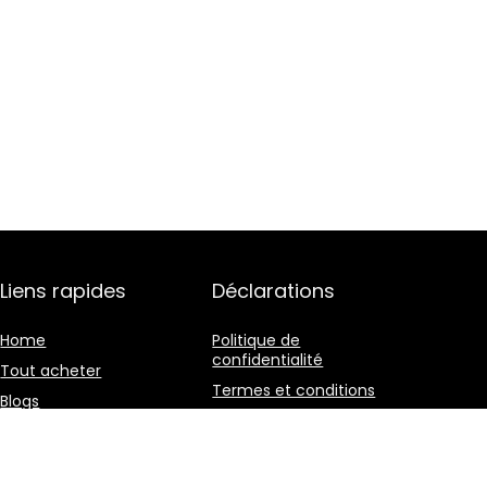
Liens rapides
Déclarations
Home
Politique de
confidentialité
Tout acheter
Termes et conditions
Blogs
Divulgation des
Nos boutiques en ligne
affiliations
Publicité