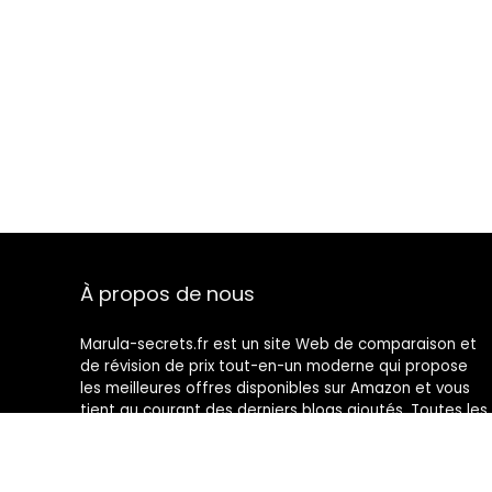
À propos de nous
Marula-secrets.fr est un site Web de comparaison et
de révision de prix tout-en-un moderne qui propose
les meilleures offres disponibles sur Amazon et vous
tient au courant des derniers blogs ajoutés. Toutes les
images sont la propriété de leurs propriétaires
respectifs. Tout le contenu cité est dérivé de leurs
sources respectives.