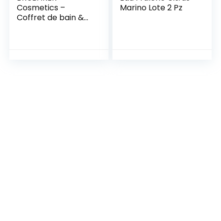
Cosmetics –
Marino Lote 2 Pz
Coffret de bain &
douche – Baies
d’hiver/Joyeux Noël
– 6 Pièces –
Pantoufles roses en
Peluche incl. – Idée
cadeau Femme