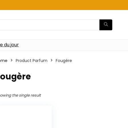
re du jour
ome
Product Parfum
‎Fougère
Fougère
owing the single result