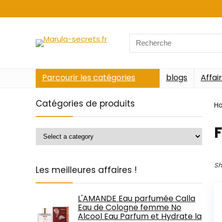
Search
for:
Parcourir les catégories
blogs
Affai
Catégories de produits
H
‎
Sh
Les meilleures affaires !
L'AMANDE Eau parfumée Calla
Eau de Cologne femme No
Alcool Eau Parfum et Hydrate la