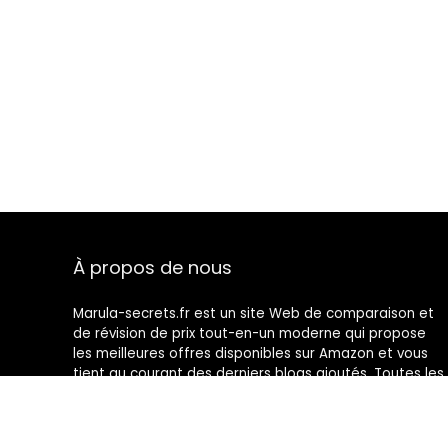
À propos de nous
Marula-secrets.fr est un site Web de comparaison et
de révision de prix tout-en-un moderne qui propose
les meilleures offres disponibles sur Amazon et vous
tient au courant des derniers blogs ajoutés. Toutes les
images sont la propriété de leurs propriétaires
respectifs. Tout le contenu cité est dérivé de leurs
sources respectives.