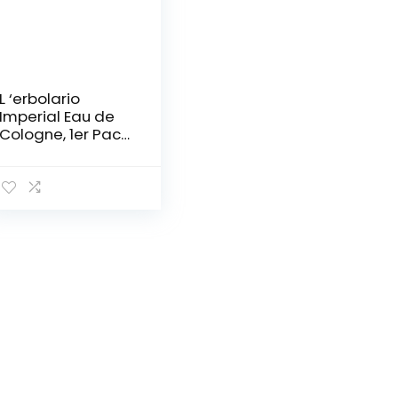
L ‘erbolario
Imperial Eau de
Cologne, 1er Pack
(1 x 110 ml)