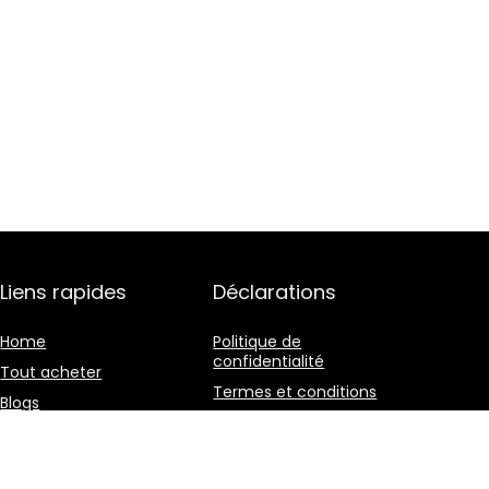
Liens rapides
Déclarations
Home
Politique de
confidentialité
Tout acheter
Termes et conditions
Blogs
Divulgation des
Nos boutiques en ligne
affiliations
Publicité