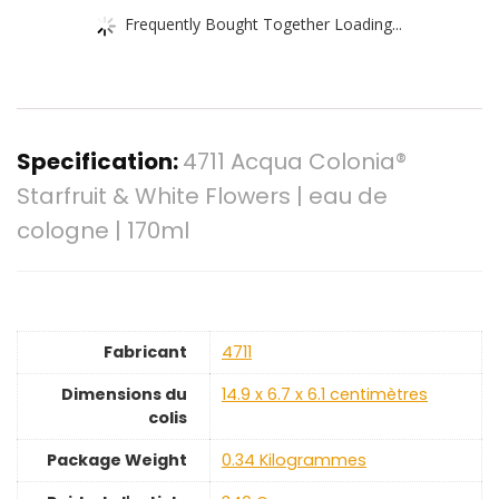
Frequently Bought Together Loading...
Specification:
4711 Acqua Colonia®
Starfruit & White Flowers | eau de
cologne | 170ml
Fabricant
‎4711
Dimensions du
‎14.9 x 6.7 x 6.1 centimètres
colis
Package Weight
‎0.34 Kilogrammes