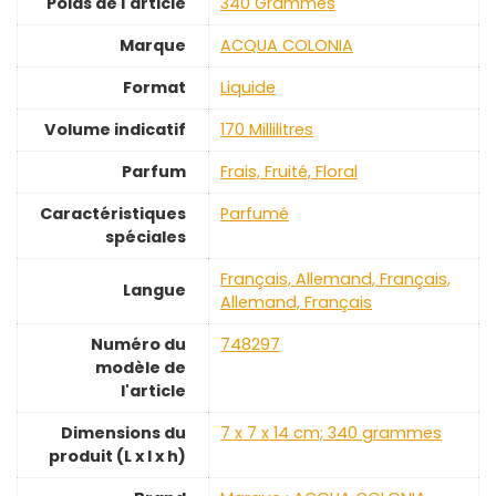
Poids de l'article
‎340 Grammes
Marque
‎ACQUA COLONIA
Format
‎Liquide
Volume indicatif
‎170 Millilitres
Parfum
‎Frais, Fruité, Floral
Caractéristiques
‎Parfumé
spéciales
‎Français, Allemand, Français,
Langue
Allemand, Français
Numéro du
‎748297
modèle de
l'article
Dimensions du
‎7 x 7 x 14 cm; 340 grammes
produit (L x l x h)