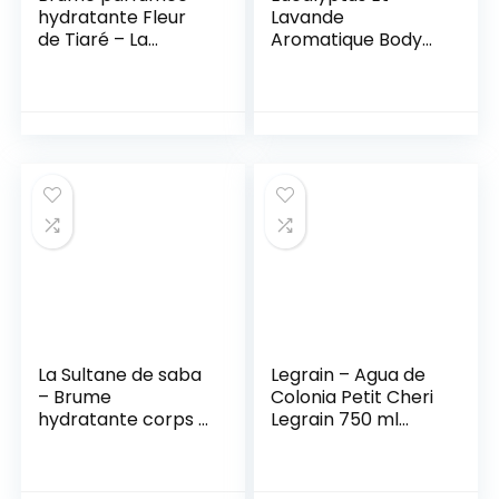
hydratante Fleur
Lavande
de Tiaré – La
Aromatique Body
Sultane de saba
Mist
La Sultane de saba
Legrain – Agua de
– Brume
Colonia Petit Cheri
hydratante corps –
Legrain 750 ml
Voyage balinais –
24m+ – 607581 –
3700448601551
534005