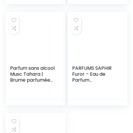
Parfum sans alcool
PARFUMS SAPHIR
Musc Tahara |
Furor – Eau de
Brume parfumée
Parfum
musc Blanc| Brume
Vaporisateur
corps 200ml |
Femme – 200 ml
Parfum femme |
Testé
dermatologiqueme
nt