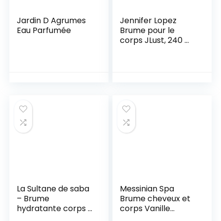
Jardin D Agrumes
Jennifer Lopez
Eau Parfumée
Brume pour le
corps JLust, 240 ml,
parfum délicat
provenant d’un
stockiste autorisé
La Sultane de saba
Messinian Spa
– Brume
Brume cheveux et
hydratante corps –
corps Vanille
Voyage balinais –
épicée 100 ml