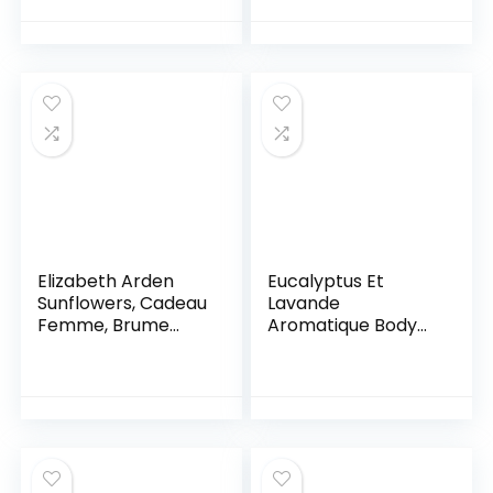
Elizabeth Arden
Eucalyptus Et
Sunflowers, Cadeau
Lavande
Femme, Brume
Aromatique Body
Parfumée, Senteur
Mist
Florale & Fruitée –
236 ml