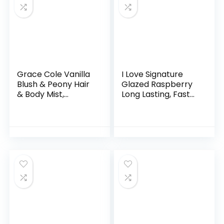
Grace Cole Vanilla
I Love Signature
Blush & Peony Hair
Glazed Raspberry
& Body Mist,
Long Lasting, Fast
Hydrating Formula,
Drying, Non Sticky
Light on Hair and
Body Mist For Her
Skin, Leaves you
150ml
Feeling and
Smelling Fresh All
Day 250ml