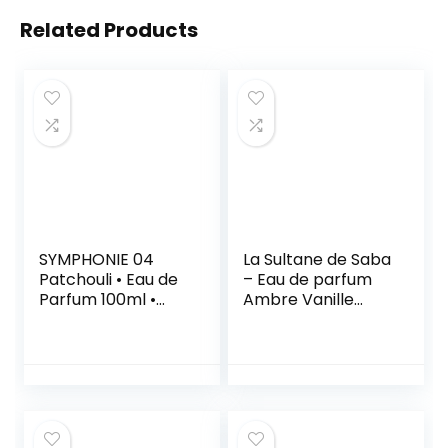
Related Products
SYMPHONIE 04
La Sultane de Saba
Patchouli • Eau de
– Eau de parfum
Parfum 100ml •
Ambre Vanille
Vaporisateur •
Patchouli, 100ml –
Parfum Femme •
Voyage sur la
EVAFLORPARIS
route des Épices –
Traitement
ayurvédique