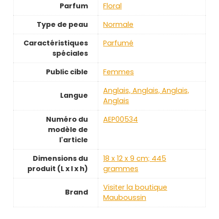
Parfum
‎Floral
Type de peau
‎Normale
Caractéristiques
‎Parfumé
spéciales
Public cible
‎Femmes
‎Anglais, Anglais, Anglais,
Langue
Anglais
Numéro du
‎AEP00534
modèle de
l'article
Dimensions du
‎18 x 12 x 9 cm; 445
produit (L x l x h)
grammes
Visiter la boutique
Brand
Mauboussin