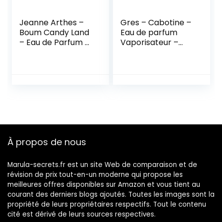
Jeanne Arthes –
Gres – Cabotine –
Boum Candy Land
Eau de parfum
– Eau de Parfum –
Vaporisateur –
Femme – Fabriqué
100ml
en France – 100 ml
À propos de nous
Marula-secrets.fr est un site Web de comparaison et de
révision de prix tout-en-un moderne qui propose les
meilleures offres disponibles sur Amazon et vous tient au
courant des derniers blogs ajoutés. Toutes les images sont la
propriété de leurs propriétaires respectifs. Tout le contenu
cité est dérivé de leurs sources respectives.